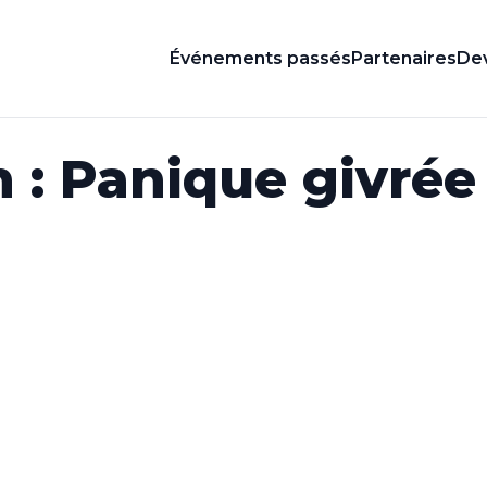
Événements passés
Partenaires
Dev
 : Panique givré