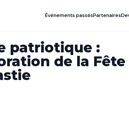
Événements passés
Partenaires
Dev
 patriotique :
tion de la Fête 
astie