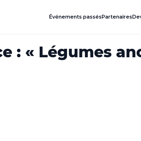
Événements passés
Partenaires
Dev
e : « Légumes anc