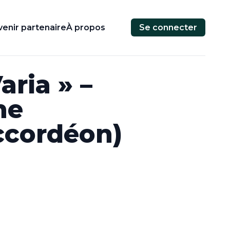
enir partenaire
À propos
Se connecter
aria » –
ne
ccordéon)