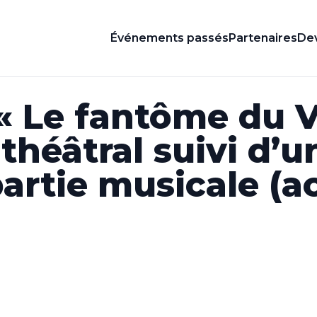
Événements passés
Partenaires
Dev
« Le fantôme du V
théâtral suivi d’u
artie musicale (a