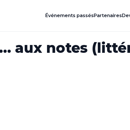
Événements passés
Partenaires
Dev
… aux notes (litté