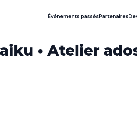
Événements passés
Partenaires
Dev
aiku • Atelier ado