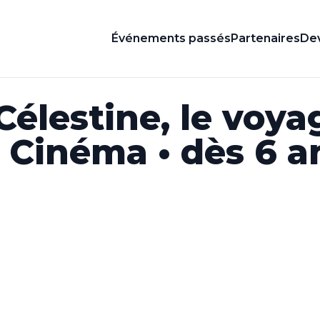
Événements passés
Partenaires
Dev
Célestine, le voya
| Cinéma • dès 6 a