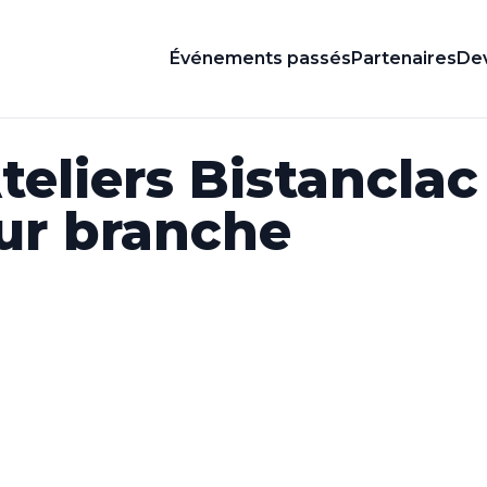
Événements passés
Partenaires
Dev
eliers Bistanclac 
ur branche