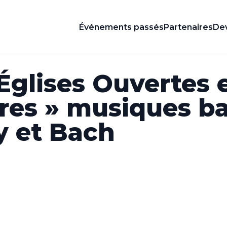
Événements passés
Partenaires
Dev
Églises Ouvertes 
res » musiques b
y et Bach