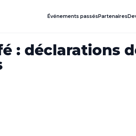
Événements passés
Partenaires
Dev
é : déclarations 
s