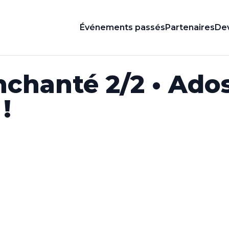
Événements passés
Partenaires
Dev
nchanté 2/2 • Ados
!