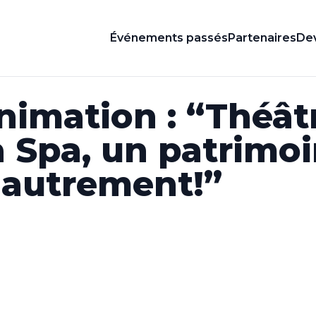
Événements passés
Partenaires
Dev
animation : “Théât
 Spa, un patrimoi
 autrement!”